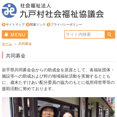
サイトマップ
関連リンク
プライバシーポリシー
ホーム
＞ 共同募金
トップページ
共同募金
お知らせ
社協のサービス
岩手県共同募金会からの助成金を原資として、各福祉団体・
施設等への助成および村の地域福祉活動を実施するととも
相談・住民支援
に、歳末たすけあい配分委員の協力のもとに低所得世帯等の
援助活動に努めております。
社協について