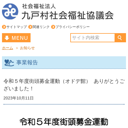
サイトマップ
関連リンク
プライバシーポリシー
ホーム
＞ お知らせ
トップページ
事業報告
お知らせ
社協のサービス
令和５年度街頭募金運動（オドデ館） ありがとうご
ざいました！
相談・住民支援
2023年10月11日
社協について